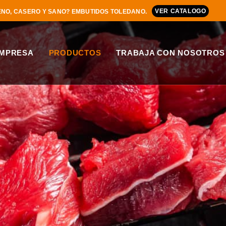
VER CATALOGO
NO, CASERO Y SANO? EMBUTIDOS TOLEDANO.
MPRESA
PRODUCTOS
TRABAJA CON NOSOTROS